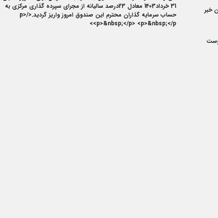
31 خرداد1403 معادل 23درصد سالیانه از مجرای سپرده گذاری مرکزی به
 خبر
حساب سرمایه گذاران محترم این صندوق امروز واریز گردید.</p>
<p>&nbsp;</p> <p>&nbsp;</p>
وست