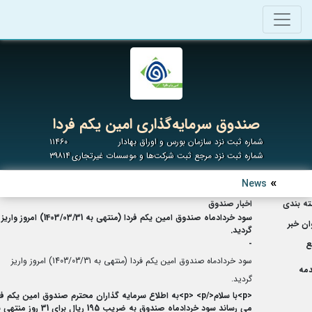
صندوق سرمایه‌گذاری امین یکم فردا
شماره ثبت نزد سازمان بورس و اوراق بهادار
۱۱۴۶۰
شماره ثبت نزد مرجع ثبت شرکت‌ها و موسسات غیرتجاری
۳۹۸۱۴
News
ه بندی
اخبار صندوق
سود خردادماه صندوق امین یکم فردا (منتهی به 1403/03/31) امروز واریز
ان خبر
گردید.
ع
-
سود خردادماه صندوق امین یکم فردا (منتهی به 1403/03/31) امروز واریز
مه
گردید.
<p>با سلام</p> <p>به اطلاع سرمایه گذاران محترم صندوق امین یکم ف
می رساند سود خردادماه صندوق به ضریب 195 ریال برای 31 روز