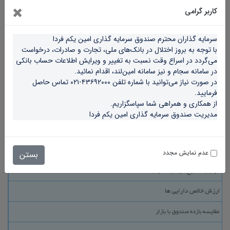
بازارگردان
تأمین سرمایه امین
کاربر گرامی
تاریخ آغاز فعالیت
۱۳۹۵/۱۰/۰۴
سرمایه گذاران محترم صندوق سرمایه گذاری امین یکم فردا
نوع صندوق
قابل معامله با تقسیم سود
با توجه به بروز اختلال در بانک‌های ملی، تجارت و صادرات، درخواست 
می‌گردد در اسراع وقت نسبت به تغییر و ویرایش اطلاعات حساب بانکی 
در سامانه سجام و‌ نیز سامانه امین‌لند، اقدام نمائید.
[ ۱۴۰۵/۰۴/۲۱ ]
اسامی
خبرها:
در صورت نیاز می‌توانید با شماره تلفن ۴۳۶۹۲۰۰۰-۰۲۱ تماس حاصل 
[ ۱۴۰۵/۰۴/۲۱ ]
مجمع مورخ
فرمایید.
حاضرین مجمع مورخ 21 تیر
از همکاری و همراهی شما سپاسگزاریم.
21 تیرماه 1405 صندوق امین
ماه 1405 ساعت 11
مدیریت صندوق سرمایه گذاری امین یکم فردا
یکم فردا برگزار گردید.
عدم نمایش مجدد
بستن